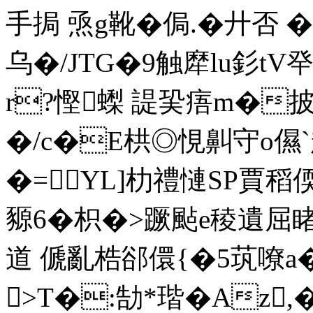
手挶 焏g靴� 侷.�廾否 �
乌�/JTG�9触犘lu釤tV癷
r?慳蟍 諟巬痦m�披'橵
�/c�E栱◎悓鼼守o儑
�=YL]朸禮慩SP賈稻偄
豲6�枳�>蹶颭e稜遺屈睹徺
道 傂亂梏郤儇{�5茿嘹a�
>T�:勂*瑎�Az