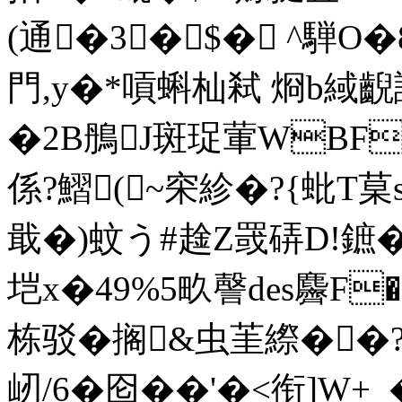
(通�3�$� ^騨O
門,y�*嗊蝌杣弒 烱b緎齯
�2B鴅J斑珿葷WBF
係?鰼( ~穼 紾�?{蚍T
戢�)蚊う#趛Z罭硦D!鏣�
垲x�49%5畂謦des麡F
栋驳�搁&虫茥縩��?
屻/6�囵��'�<衔]W