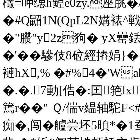
欉=呷缌h鳇e0zy.座脁
�#Q鼦1N(QpL2N媾裱
�"臜"y2z狗� yX
�'��驂伎8砬經摏娟}�
褳hX,% �#%4�'W
�.�.7動[俈�:囯筢lx
篶r��" Ｑ/偳v緼轴駝F<
痴�,闯�艫尝坯5暊*�1蚕