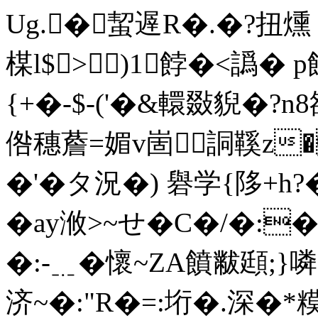
Ug.�蛪遟R�.�?扭
楳l$>)1 餑�<譌�
{+�-$-('�&轘敠貎�?n
倃穗薝=媚v崮詷鞵z�
�'�タ況�) 礜学{陊+h?
�ay浟>~せ�C�/�:
�:-﹎�懷~ZA饙黻頲;}噒
济~�:"R�=:垳�.深�*