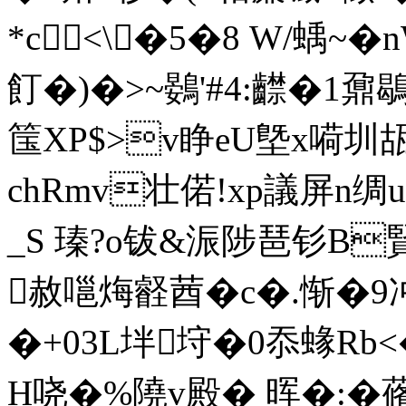
*c<\�5�8 W/蝺~�
飣�)�>~ 鷃'#4:齽�1
筺XP$>v睁eU墍x嗬圳瓳
chRmv壮偌!xp議屏n
_S 瑧?o钹&浱陟琶 钐B
赦嗈烸壡莤�c
�.惭�
�+03L坢垨�0忝蝝Rb<
H哓�%隢v殿� 晖�:�