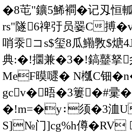
�8芚"鑛5鯑襇�记刄恒軱
rs"隧6禆弙员翣C搏�
哨沗コs$玺8瓜鰳斆$煻4
典:�!攌兼�3�!鎬鼞拏
MeF暯嚃� N槬C钿�
gcv�晤�3簍�#彚�
�!m=�y∶须�3洫
S]№门 ]cg%h僔�RV