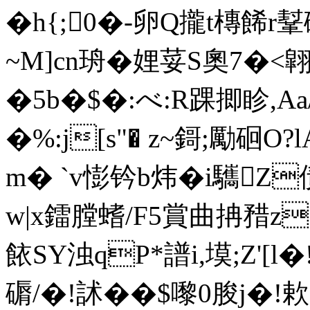
�h{;0�-卵Q攏t槫餙
~M]cn珘� 娌荽S奧7�
�5b�$�:べ:R踝揤眕,A
�%:j[s"� z~鎶;勵硘O?l
m� `v憉钤b炜�i驨
w|x鐳膛螧/F5賞曲抩矠z"
餏SY浊 qP*譜i,塻;Z'
磭/�!訹��$嚟0朘j�!欶;