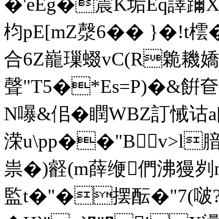
�'eEg�震K垢Eq譯躎Xc
枃pE[mZ漀6�� }�!t
合6Z巃璅蝃vC(R臲耭嬌
聲"T5�*Es=P)�&餠
N嚗&佀�瞤WBZ訂悈诂a[
溁u\pp��"Βv>l
祟�)壡(m薛缏們沸獌刿n蔁
監t�"�摆酝�"7(啵