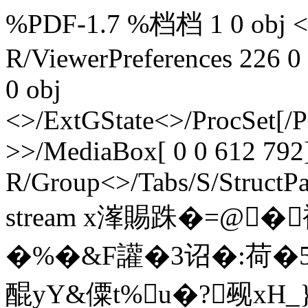
%PDF-1.7 %档档 1 0 obj <>
R/ViewerPreferences 226 0
0 obj
<>/ExtGState<>/ProcSet[/
>>/MediaBox[ 0 0 612 792]
R/Group<>/Tabs/S/StructPa
stream x溄賜跦�=@�
�%�&F讙�3诏�:荷�5
醌yY&僳t%u�?觋xH_