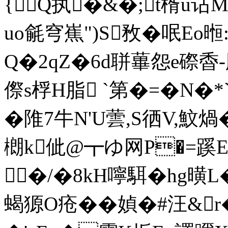
{Q执�&�;t楈u
uo毹穹嶣")S敄�呡Eo暅
Q�2qZ�6d聠蓽怨e磜稥-脁
傺s桴H脂 `第�=�N�*
�陮7牛N'U蕓,S徆V,魰煱
樃k佌@┳ゆ网P�=蹊
�/�8kH嚀駬�hg曂L
蝎獂O疮��媜�#汪