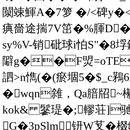
闎竦鯶A�7箩 �/<碑y�<
痶嗇途揣7V笜�%腪D�
sy%V-销砒球i怕S"�8
隦g��F焽=oTE
訵>n懏(�(瘀堌5�$_c
�wqn雓，Qa腤牊~櫀
kok& 鬖瑅�;轇荘]
G�3pSlm钘W芆�棳鑐