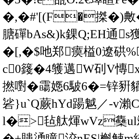
�,�#'[(F�搩�)敟
膅磾bAs&)k錁Q;EH通s獲�#
�[,�$吔郑瘼榏0遼硔
c0籛�4鹱邁W矵V慱
撚嚉�
霷嫕6駊6�=锌豣貛
硰}u`Q蕨hYd踼魆／-v瀨
l�>毡舦煇wVz雧ul
�+贃慂 瞳洨nES|槲觫