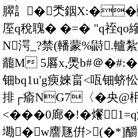
臎訁�秂銦X:��
厔q稅聭� �=� "q祬qo
N湂_?禁(轓蒙%鼭.轤紮
藣M 5厬x,爂b#＠�#:�
钿bq1u'g瘐婡畗<咓钿蛴忪
排┌瘉NG7〈�央@枏
<���0廊�!�爘1=q
墈�w譍豗倂>(�*]