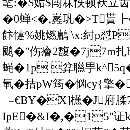
靟:�$姤$闯菻怢顿袄立
�0蝉<�,嶳巩�>T貰
飰懥%姚燃鷛 \x:紂p怼P
颵�"伤癐2馥�7j7m扎h
蝇�1p 弅聮甼k^
氠�拮pW筠�忷cy{擎�
_= €BY�X]櫵�J府
IpE�&I�,�15"证