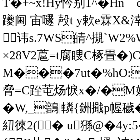
T�+~x!Hy忴别1^�Hǹ
躨阃 宙嚺 殸t y欶e霖X&
讳s.7WS皘^摫`W
×28V2蔰=t腐瞍C椓畳�
M���7ut�%hO:
脅=C跮芚炀悷x�/�M妍c紑 
�W,_鶕|轔{銂擑p幄穢
紐徚2(� u猻@�4y