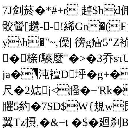
7J剑菸�*#+r 趠$h
骹醟[趲--!絺Gn�(F
y\h�"~,僺| 徬g癗5"Z衸
�榇f騻麼"�>�3乔sτ
ja�◥沌襢D垀�g+�
尺�2娡j<膰�+'Rk�
臞5約�7$D$W{規w
翼Tz摂,�&+t �$�