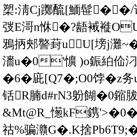
槊:淸Cj躑酼[鮞髰��
弢E滒n恘�?龉裓褷O
鴉抦郟譥葑uU[塝j灘~�
瀒u�0'懭 )o鋠絈佡
�6�庛[Q7�;O0饽�z务
铦R腩d#rN3躮餬�0
&Mt@R_憽kF鎸'>�0�
祜%骗 灨G�.K捨Pb6T9