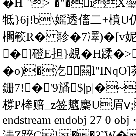
�H`">`�"�iX
牴}6j!b\媱透傗二+橨U仍F
櫊簐R� 聄�7凙)�[v妮
�]磴E担}覕�H蹂�>e
�o)�汔闗l"INq
銏7!�'9旙$|p|�
橕P桳赔_z签魑麇 U眉ⅴ
endstream endobj 27 0 obj 
湱Z踤G}��?`W