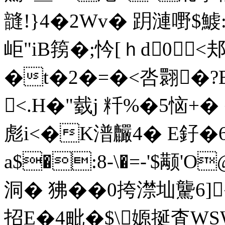
韼!}4�2Wv� 跀漣嘢$鰬
岠"iB箉�;忴[ｈd0
�t�2�=�<呇翾�?B
<.H�"臷j 粁%�5恼+�
彪i<�K潽麣4� E釨�6硵
a$�:8-\�=-'$颟'O
洞� 狒��0挎澿圸驡6
招E�4毗�$\嫄挻査WS