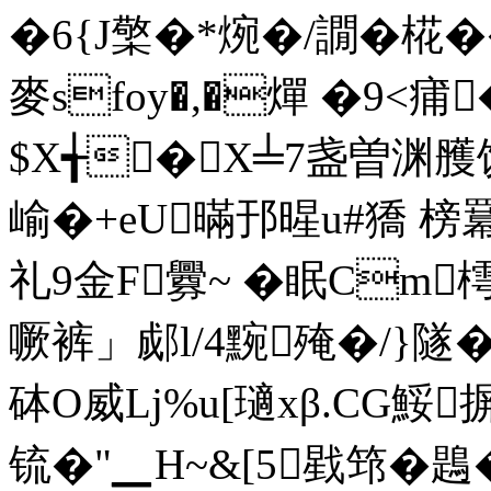
�6{J檠�*焥�/譋� 椛�
麥sfoy�,�燀 �9<
$X╅�X╧7盏曽渊雘饮
崳�+eU暪邘暒u#獢 榜羃鲐.
礼9金F釁~ �眠Cm樗
噘裤」郕l/4黦殗�/}隧�
砵 O威Lj%u[瓋xβ.CG鮾
锍�"▁H~&[5戥筇�