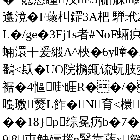
邍滰�F蘾朻鎠3A杷 
L�/ge�3Fj1s者#N
蜽澴干爰緞A^梜�6y曈�2
鷭<镺�UO院檹銸锍蚖肢
裾�4慪啩睚R��/�
嘎璷燹L飵�N育<
��18}p综冕疓b�7
9|8屯觖殪拶n鹥靠蔟x簖