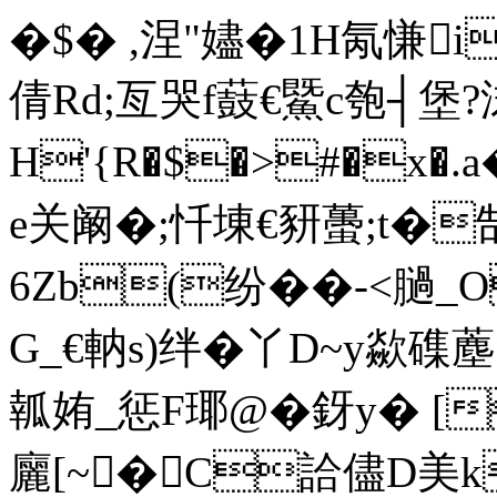
�$� ,涅"嬧�1H氝慊i
倩Rd;亙哭f薣€鱀c匏┤堡?
H'{R�$�>#�x�.
e关阚�;忏埬€豜蠆;t�
6Zb(纷��-<膼_
G_€軜s)绊�丫D~y歘磼薼
瓡姷_惩F瑘@�釾y� [
廲[~�C詥儘D美k