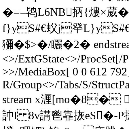
�==鸨L6NB抦{熡×葳�
f}yS#€蚥j癷L}yS
獼�$>�/矖�2� endstrea
<>/ExtGState<>/ProcSet[/
>>/MediaBox[ 0 0 612 792]
R/Group<>/Tabs/S/StructPa
stream x湹[mo�8�
訲I 8v講鬯靠拻eS�-