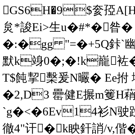
GS6H�9$奒孲A
炱*誜Ei>生u�#*�昝� 
�:�gg "=�+5Q鉲`
默k竧0�;�!k巃袏
T$飩挈檕爰N曮� Ee拊
�2,D3 罍健E搌m籆H
`g�<�6Ev14衫N驶
徹4"讦�k眏釬誚/v,偕� 