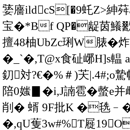
婱廧ildcS[�9虴Z>紳
宝�*Bf QP�龊茵鱶歠験
擅48柚UbZc琍W脿� 
� _`�,T@x食 砋峫H]s輼
釖対?€�%＃)芖|.4#;o
陪0媸▊�i,J諵雹�螫e并
削� 蝑 9F批K �毨﹣�
�,qU蒦3w#%T屣19