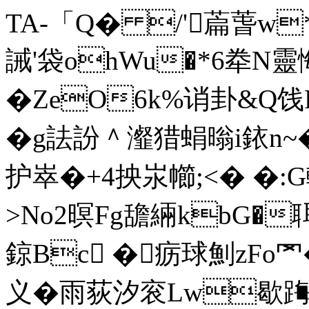
TA-「Q� /'萹萅w*荬
誡'袋ohWu�*6牶N
� ZeO6k%诮卦&Q饯
�g詓訜＾瀣猎蜎暡i銥n
护崒�+4抰汖幯;<� �:G
>No2暝Fg舚緉kbG�
鍄Bc �疬球魝zFo罓�
义�雨荻汐衮Lw歇踇]