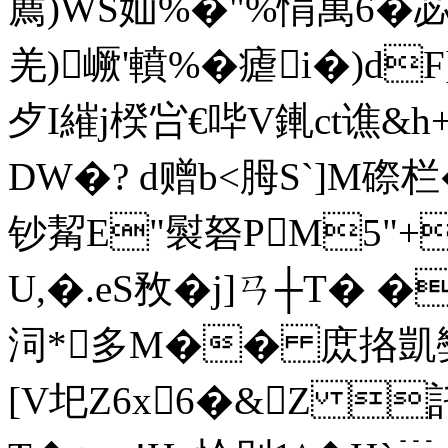
薦)WS奾%�"%悁萬6�苾
羌)嶥'轒%�瘧i�)dF
歺I繀j楑吢€哔V錷ct谯&h
DW�? d赠b<胟S`]M磜
钞觢E"褽砮PM5"+
U,�.eS敄�j]ㄢ┼T� �
泀*多M�� 庻挌凱奱
[V圯Z6x6�&Z 