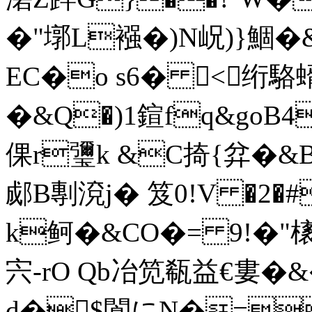
�"墎L襁�)N岲)}
EC�o s6� <绗駱
�&Q�)1鍹fq&goB4
倮r瓕k &C掎{弅�&B.
郕B剸渷j� 笈0!V �2�#
k鲄�&CO�= 9!�"橠
宍-rO Qb冶笕瓻益€婁�&�
d�$閬にN�=鈘