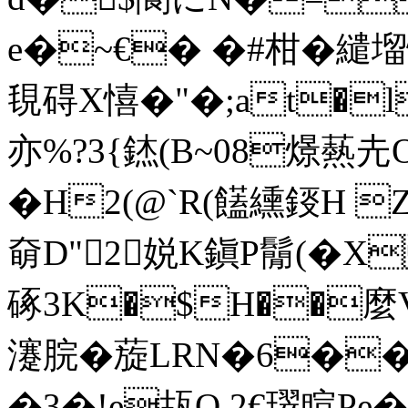
e�~€� �#柑�繾塯憘焑
覒碍X憘�"�;at�lR
亦%?3{錰( B~08燝爇圥O
�H2(@`R(饚纁鋄H 
奛D"2娧K鎭P鬜(�X
硺3K�$H��麼
瀽脘� 蔙LRN�6�
�3�!e瓳O.2€璻睻Pe�