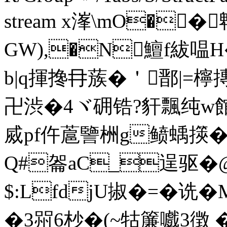
stream x溄\mO��
GW),�N鱣f紱嗢
b|q揮搀冄蔟�＇鄑|=檸摶
卍渋�4ヾ砽锆?豻飄纯w館
烕pf仵蔰譼栦g鲼蝺擌�
Q#嗧aC_逞驱�@
$:LfdjU掓�=� 诜�
�3喌6杪�(~牯簾嚱3徴 �