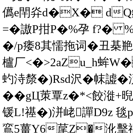
儰e閈灷d�X� d
=�謸P拑P�%孕 f?� 
�/p痿8其懦拖
词�丑棊
櫨厂<�>2aZu_h蛑
虳洔漦�)Rsd沢�帓譃�
��gЦ茦覃z�*<餃漇+晲
锾L!禥�)洴峔譂D9z 毯
鵉5薑Y6荱Z�沎擊祵'