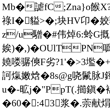
Mb�謔fC;Zna}o餱X
祿I�貖>�;块HV卬 �
z/u驓�#伟焯6:蛉G
娭)�,)�OUlTPN
嬈喽骣傸F劣?1'�>3壏�+
訶熂嫩焓�8s@g哓鬛脉J
u�-昿j�"PpT(.擳鎭�
�60�:43浆�.萗