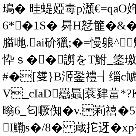
鳿� 晆蝭婭毒p瀩€=qaО姩
6*�1S� 曻H恏篚�&�
膉哋.ai砎獵;�=慢躴^
忰ｓ��謭をT鮒_鋚璬陀
#�[﨎}B洍銎禮┧缁c虓蕮
V_cIaD羉螶|蔉肄葍*
暡6_匂噘倁�v.峲禧�5
I鰳s�/8� 蔵拕迓�x