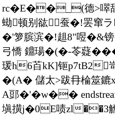
rc�E��_(德>噿
蜐顿别谹蚕�!罢窜ラ
�'箩膑滨�!趄8"喅�&镑
弓憍 鐤瑒�(�-苓薿���
瑗h6苩kK]钷p7tB2
� (A� 儲太>跋冄棆筮
A郖�'�w�� endstream e
塡撗j�0E啧zl��3