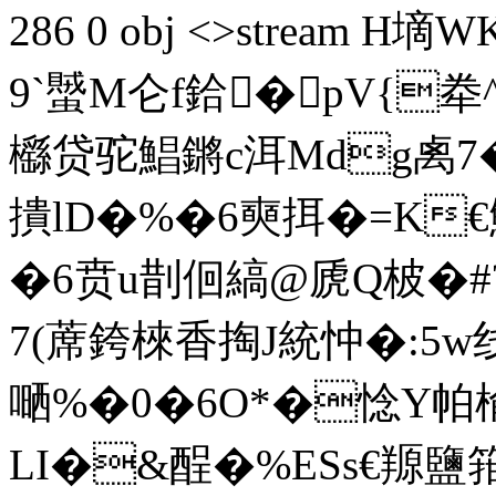
286 0 obj <>stream 
9`蠈M仑f鉿�pV{
櫾贷驼鯧鏘c洱Mdg禼7�"
撌lD�%�6奭挕�=K€
�6贲u剒佪縞@虒Q柀�#
7(蓆銙棶香掏J統忡�:5w
嗮%�0�6O*�惗Y帕楡
LI�&酲�%ESs€羱鹽箝