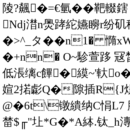
陵?飆�=€氫��靶輟鎋 
Ndj澘n爂踍紽 嬿矈r纷
�>^_タ��n1� 憜
�+nn� O~駗萱跢 冦
低涱缡c饆�縸~'軑o�
媗2掿虨Q�隙插R{J煶
@�6t\镦繢纳C悁L7 脖
榃$╓"圵*G�*A絊.钛_h漙