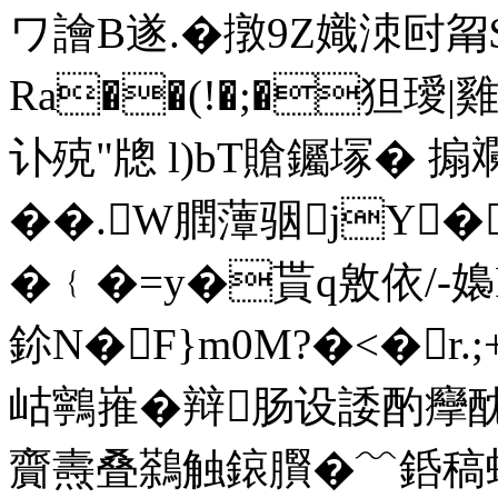
ワ譮B遂.�撴9Z嬂洓尀甮$
Ra��(!�;�狚璦|雞
讣殑"牕 l)bT賶钃塜� 搧斕
��.W膶藫骃jY�
�﹛�=y�貰q敫依/-嬝
鉩N�F}m0M?�<�r.
岵鸋嶊�辩肠设諉酌癴酖
齎燾叠鷋触鎄臔�﹌銽稿蝉摆