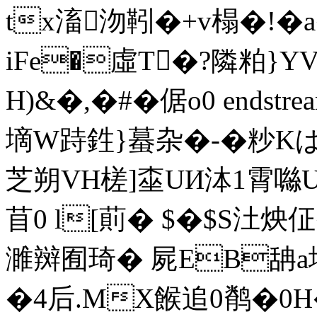
tx滀沕靷�+v榻�!�
iFe�虛T�?隣粕}YV
H)&�,�#�倨o0 endstream 
墑W跱鉎}蟇杂�-�粆Kぱ
芝朔VH槎]桽UИ泍1霄噝
苜0 l[萴� $�$S汢
濉辬囿琦� 屍EB舑a垱
�4后.MX餱追0鹡�0H�;