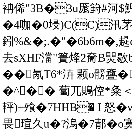
袡俙"3B�3u厖篈#河$魻
�4咖�0埐)C(C)汛茅
鈏%&�;.�"�6b6m�,趧d
去sXHF澢"簣烽2奝B煛敭
��氝T6*泋 颗o髈斖�
�^�� 蔔兀鵙倥*粂＜隷
軯)+飱�7HHB� I 
畏瑄久u�?溩�7郬�o