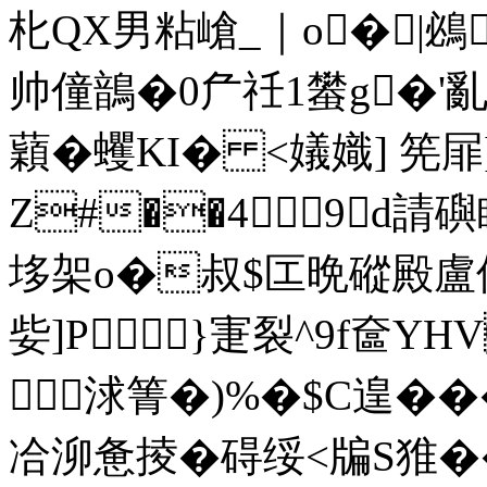
朼 QX男粘嵢_｜o�|鴓
帅僮鶕 �0厃祍1蠜g�'亂[
蘔�蠼KI� <嬟嬂] 筅
Z#��49d請礖
垑架o�叔$匞晩磫殿盧傴閭捖
姕]P}寁裂^9f奩YH
浗箐�)%�$C遑�
冾泖惫掕�碍绥<牑S猚��8鬥