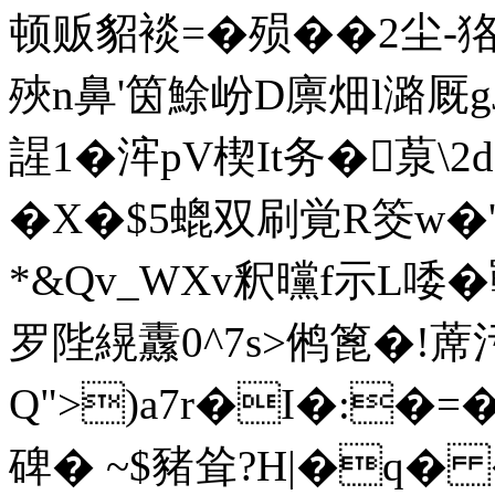
顿贩貂裧=�殒��2尘
殎n鼻'筃鮽岎D廪畑l潞厩gJ
謃1�浶pV楔It务�葲\
�X�$5螕双刷覚R筊w�'
*&Qv_WXv釈曭f示L唩�
罗陛縨纛0^7s>鸺篦�!
Q">)a7r�I�:�=
碑� ~$豬耸?H|�q� 