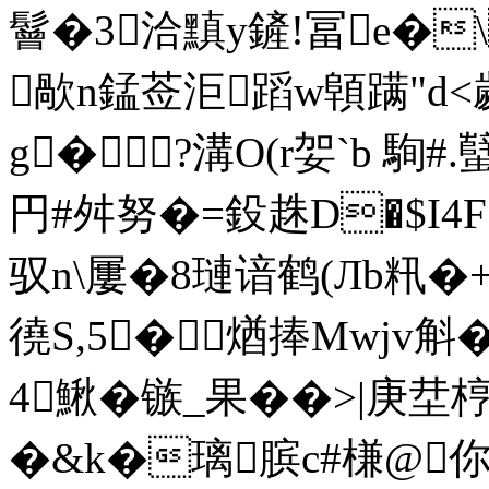
鬙 �3洽黰y鏟!冨e�\
歄n錳莶洰蹈w顊蹒"d<劌
g�?溝O(r妿`b 駨#
円#舛努 �=鈠趎D�$I4
驭n\屢�8璉谙鹤(Лb籸�+
徺S,5�煪捧Mwjv斛
4鰍�镞_果��>|庚坓梈�
�&k�璃膑c#槏@你