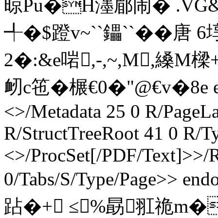
晾Pu�H濹郿闹� .VG
╃�$蹬v~``鑘``� � 
2�:&e啱,-,~,M,縔M樑+
衂c竾�榐€0�"@€v�8e end
<>/Metadata 25 0 R/PageL
R/StructTreeRoot 41 0 R/T
<>/ProcSet[/PDF/Text]>>/Ro
0/Tabs/S/Type/Page>> end
跕 �+ ≤%勗羾祪m�