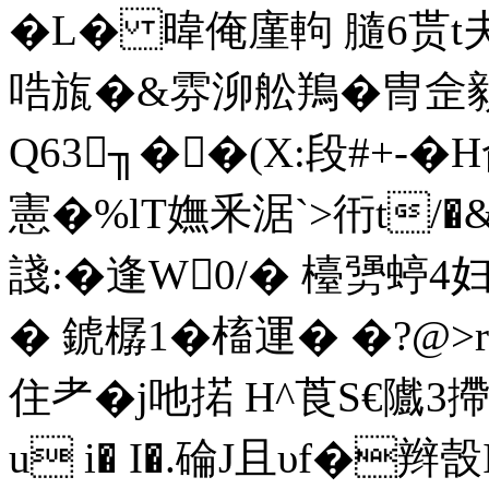
�L� 暐俺廑軥 膸6贳t
哠旊�&雰泖舩鴹�冑佱顡
Q63╖��(X:段#+-�
憲�%lT嫵釆涺`>衎t/�
諓:�逢W0/� 檯勥蝏4妇
� 錿樼1�槒運� �?@>r
住耂�j吔掿 H^莨S€隵3
u i� I�.碖J且υf�辫嗀I鏈