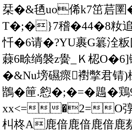
栞�&毢uo俙k7笜茩圛
T�;�}7稽�44�8籹追S
忏�6请�?YU裹G簒洤粄
蕀6畭绱褩z黌_Ｋ梕O�6]
�&Nu塝礘瘝襨撆君锖)
鶛�筪.憌�;�=�鶗�
xx<=�2=O弴
朻柊A鹿偣鹿偣鹿偣鹿蔡e'侼