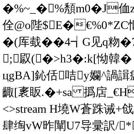
�%~_�%頺m0�J侐
佺@o陛$E�€%0*Z
�(厍蛓��4┪G见q粅�7
;∨叞(�>h3�:k[怮韓
цgBA]鈊佸咭y孄^ 諣
齱[袲眅.�+sa 撝扂_€H缩 
<>stream H墝W蒼跦诫+戗
肆绹vW昨闡U7导彚訳/*