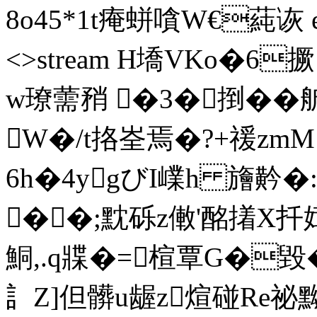
8o45*1t痷蛢嗿W€蒓诙 endst
<>stream H墧VKo�6
w璙薷矟 �3�捯�
W�/t挌峑焉�?+禐zm
6h�4ygびI嶫h 旝黅
��;黕砾z僌'酩撯X扦
鮦,.q牃�=楦覃G�毀�
訁Z]但髒u龌z煊碰Re祕