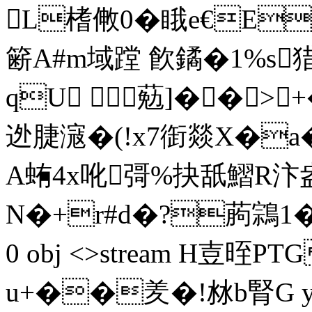
L榰敒0�睋e€Ea
簖A#m域蹚 飮鐍�1%s
qU 葂]��>
迯脻滱�(!x7衘燚X�a
A蛕4x吪彁%抉舐鰼R汴盎`
N�+r#d�?葋鶎1��`
0 obj <>stream H壴晊PT
u+��羑�!沝b腎G yQ