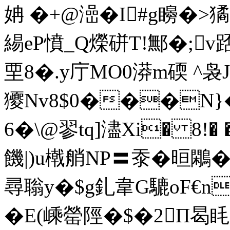
姌 �+@澏�I#g矈�>獝
緆eP憤_Q爃硑T!鄦�;v踎
垔8�.y庁MО0漭m碝 ^袅
獿Nv8$0���N}
6�\@翏tq]濜Xi� 8
饑|)u橶艄NP〓沗�晅鷴�*
尋聬y�$g釓韋G騼oF€n
�E(嵊罃陘�$�2П曷