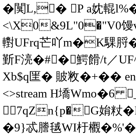
�闃L,� P a妉輥
<\X0&9L"0�"V0馒v
轛UFrq芒吖m�K騍脟� ]
斳F湸�#�鰐餶/t／U
Xb$ q匩� 貱敉�+�� ends
<>stream H墧Wmo�6
7qZn{p�G姢粀
�9}忒謄毧WI杅欟�%'