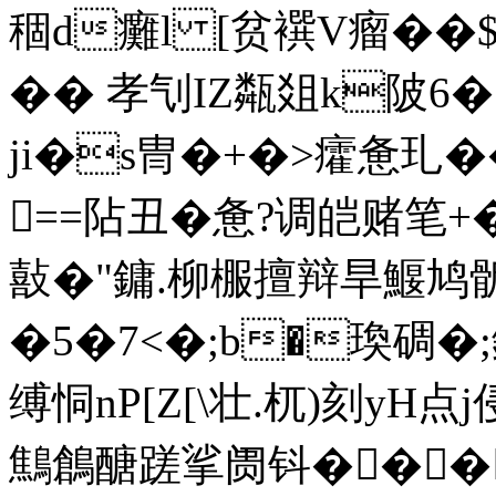
稒d癱l [贫襈V瘤��$
�� 孝刏IZ甐爼k陂6�
ji�s冑�+�>癨惫玌�
==阽丑�惫?调皑赌笔
敼�"鏞.柳棴擅辩旱鰋鸠骺
�5�7<�;b�瑍碉�;
缚恫nP[Z[\壮.杌)刻yH点
鷦鶬醣蹉挲阓钭���,