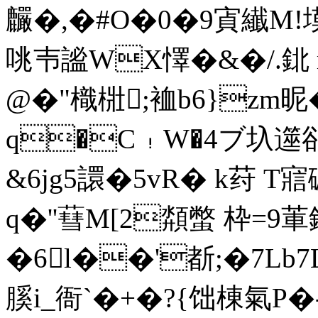
麣�,�#O�0�9寊纎M!
咷壭謐WX懌�&�/.鉳 
@�"樴梉;裇b6}zm昵�
q�C﹗W�4ブ圦遾卻
&6jg5譞�5vR� k荮 
q�''蔧M[2頮蟞 枠=9
�6l��'斱;�7Lb
膎i_衙`�+�?{饳棟氣