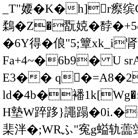
_T"婹�K�h]r瘵缤
鶔�Z�翫娔�馞�+
�6Y得�俍"5;簟xk_i
Fa+4~�6b9� U 
E3�� q�=A8�2�
ld�4b�襎1k[Wg
H墊W踤跢}譝蹋�0i.�
棐泮�;WRふ"寃g螠轨蘦鵼