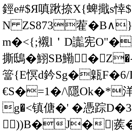
鋞e#$Я嗔踿捺X{蜱擑s悻
N ZS873蒮�B∧
m�<{;襯l＇D讟宪O"�
撕鴟�鮙SB鰳�Z�
簹{E慏d鈐Sg�甈F�6/
€S�=1�/\隱Ok�*洋
g�<镇傏�' �憑 踪D�
))B�J�|蒺�