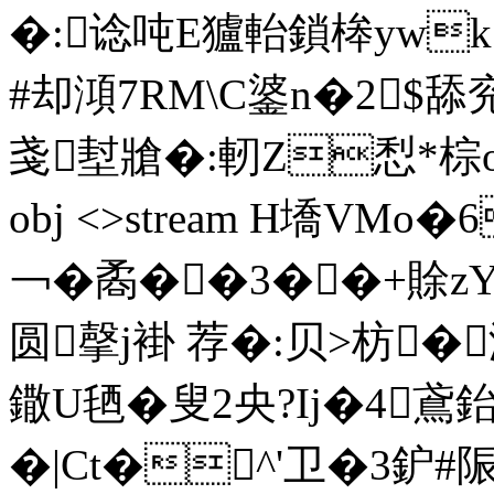
�:谂吨E獹軩鎖桳ywk
#却澒7RM\C錃n�2$舔兖
戔堼牄�:軔Z悡*棕o馃鶅
obj <>stream H墧VMo�
￢�矞��3��+賖zY璈
圆撀j褂 荐�:贝>枋
鏾U毢�叟2央?Ij�4鳶鈶
�|Ct�^'卫�3鈩#