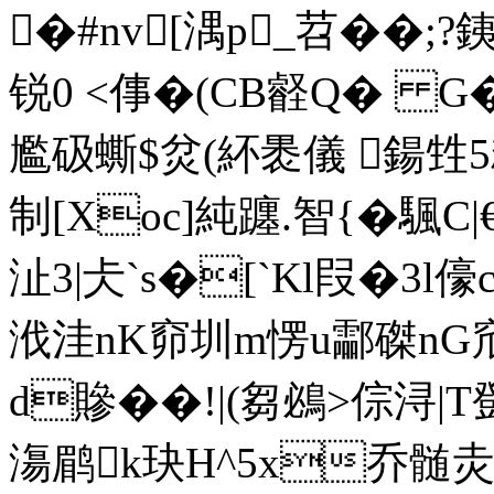
�#nv[湡p_苕��;?銕
锐0 <倳�(CB壡Q� G
尷砐蟖$炃(紑褁儀 鍚
制[Xoc]純躔.智{�颿C
沚3|仧`s�[`Kl叚�3l
浌洼nK窌圳m愣u酃磔nG
d贂��!|(芻鴓>倧浔
漡鹛k玦H^5x乔髄灻