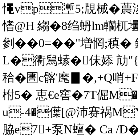
憴vp壍5;覑械�蕽淡
愭@H 縐�8绉蚒lm轥杌
剼��0=��"増惘;稹� 
L�衢舃螦�佅婖 劥"{
秴� 圕c髂'麾▊�,+Q哨+F
柎5� 恵€e窖�7T倔M�
u-4�僷[@沛赛祸M
脇e7+泵N蟺� Ca