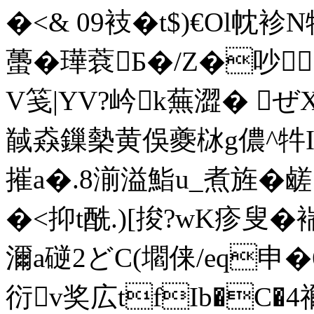
�<& 09衼�t$)€Ol
蠆�璍蔉Б�/Z�吵
V笺|YV?岒k蕪澀� 
馘猋鏁槷黄俁夔栤g儂^牪I[
摧a�.8湔溢鮨u_煮旌�鹾|^
�<抑t酰.)[捘?wK疹叟�
濔a磀2どC(壛俫/eq申�6m
衍v奖広tfIb�C�