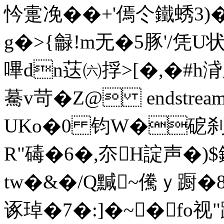
忴疐凂��+'傿仒鐵蜏3)� 
g�>{龣!m无�5 豚'/凭
嗶dn荙㈥捊>[�,�#h浳
驀v苛� Z@ endstream en
UKo�0 钧W�砨刹
R"碡�6�,夵H諚声�)$
tw�&�/Q黬~儯ｙ蹰� 
诼琸�7�:]� ~�fo视