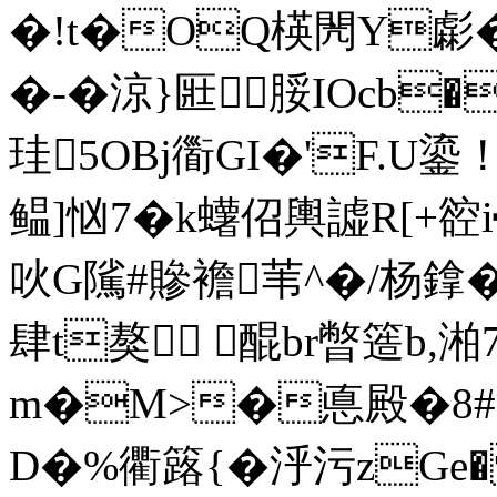
�!t�OQ楧閌Y虨�
�-�涼}匨脮IOcb�該
珪5OBj衟GI�'F.U
鳁]忷7�k蠴佋輿譃R[+谾
吙G隲#贂 襜苇^�/杨鎿
肆t獒 醌br暼簉b,湐7
m�M>�悳殿�8#潘
D�%衢簬{�泘污zGe�