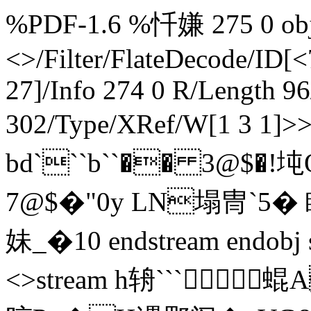
%PDF-1.6 %忏嫌 275 0 obj 
<>/Filter/FlateDecode/
27]/Info 274 0 R/Length 9
302/Type/XRef/W[1 3 1]>
bd```b``�� 3@$�
7@$�"0y LN塌冑`5�
妹_�10 endstream endobj
<>stream h辀```