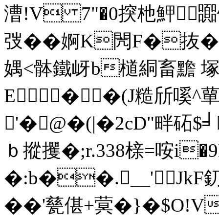
漕!V 7"�0揬杝魻嚻
弢��婀K閌F�抜�
媀<骵鐵岈b檤絧畜黵
E��(J糙斦嗘^
'�@�(|�2cD"畔砳$╛
ｂ摐攫�;r.338榇=咹i�
�:b��.__'Jk
��'甆偡+蓂�}�$O!V