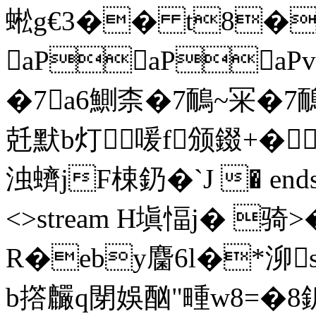
蜙g€3�� t8�蜙[€-
aPaPaP
�7a6鰂柰�7鴯~冞�7
兛默b灯喛f颁錣+�
浊蠐jF梀釢�`J � endstre
<>stream H塡愊j� 
R�eby麕6l�*泖s舡
b撘麣q閕娛酗"畽w8